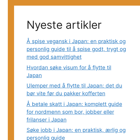
Nyeste artikler
Å spise vegansk i Japan: en praktisk og
personlig guide til å spise godt, trygt og
med god samvittighet
Hvordan søke visum for å flytte til
Japan
Ulemper med å flytte til Japan: det du
bør vite før du pakker kofferten
Å betale skatt i Japan: komplett guide
for nordmenn som bor, jobber eller
frilans­er i Japan
Søke jobb i Japan: en praktisk, ærlig og
personlig guide