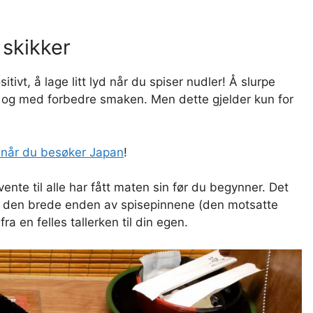
 skikker
itivt, å lage litt lyd når du spiser nudler! Å slurpe
il og med forbedre smaken. Men dette gjelder kun for
 når du besøker Japan
!
nte til alle har fått maten sin før du begynner. Det
uk den brede enden av spisepinnene (den motsatte
a en felles tallerken til din egen.