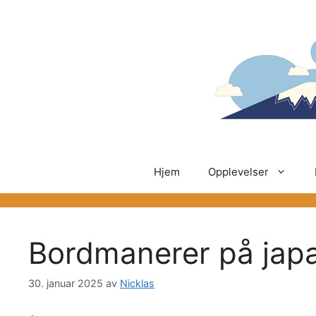
Hopp
til
innhold
Hjem
Opplevelser
Bordmanerer på japa
30. januar 2025
av
Nicklas