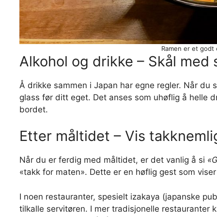
Ramen er et godt o
Alkohol og drikke – Skål med s
Å drikke sammen i Japan har egne regler. Når du s
glass før ditt eget. Det anses som uhøflig å helle dr
bordet.
Etter måltidet – Vis takkneml
Når du er ferdig med måltidet, er det vanlig å si
«G
«takk for maten». Dette er en høflig gest som viser
I noen restauranter, spesielt izakaya (japanske pu
tilkalle servitøren. I mer tradisjonelle restauranter