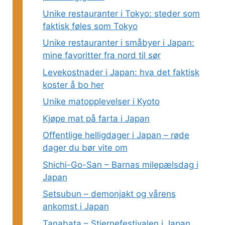
Unike restauranter i Tokyo: steder som
faktisk føles som Tokyo
Unike restauranter i småbyer i Japan:
mine favoritter fra nord til sør
Levekostnader i Japan: hva det faktisk
koster å bo her
Unike matopplevelser i Kyoto
Kjøpe mat på farta i Japan
Offentlige helligdager i Japan – røde
dager du bør vite om
Shichi-Go-San – Barnas milepælsdag i
Japan
Setsubun – demonjakt og vårens
ankomst i Japan
Tanabata – Stjernefestivalen i Japan