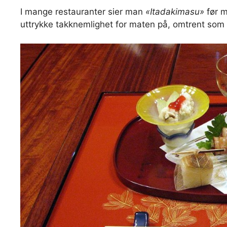
I mange restauranter sier man
«Itadakimasu»
før m
uttrykke takknemlighet for maten på, omtrent so