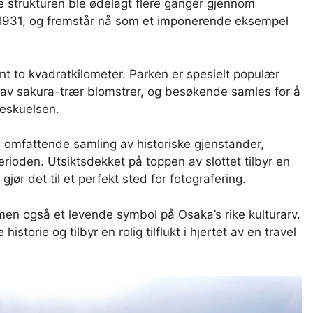
 strukturen ble ødelagt flere ganger gjennom
t i 1931, og fremstår nå som et imponerende eksempel
ent to kvadratkilometer. Parken er spesielt populær
av sakura-trær blomstrer, og besøkende samles for å
beskuelsen.
n omfattende samling av historiske gjenstander,
rioden. Utsiktsdekket på toppen av slottet tilbyr en
ør det til et perfekt sted for fotografering.
men også et levende symbol på Osaka’s rike kulturarv.
storie og tilbyr en rolig tilflukt i hjertet av en travel