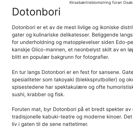
Kirsebærtreblomstring foran Osaka-
Dotonbori
Dotonbori er et av de mest livlige og ikoniske distri
gater og kulinariske delikatesser. Beliggende lang
for underholdning og matopplevelser siden Edo-p
kanskje Glico-mannen, et neonbelyst skilt av en l
blitt en populær bakgrunn for fotografier.
En tur langs Dotonbori er en fest for sansene. Gate
spesialiteter som takoyaki (blekksprutboller) og 
spisestedene har spektakulære og ofte humoristis
sushi, krabber og fisk.
Foruten mat, byr Dotonbori på et bredt spekter av
tradisjonelle kabuki-teatre og moderne kinoer. De
liv i gaten til de sene nattetimer.