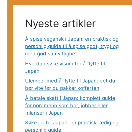
Nyeste artikler
Å spise vegansk i Japan: en praktisk og
personlig guide til å spise godt, trygt og
med god samvittighet
Hvordan søke visum for å flytte til
Japan
Ulemper med å flytte til Japan: det du
bør vite før du pakker kofferten
Å betale skatt i Japan: komplett guide
for nordmenn som bor, jobber eller
frilans­er i Japan
Søke jobb i Japan: en praktisk, ærlig og
personlig guide