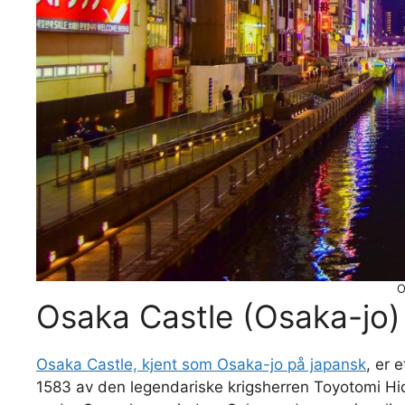
O
Osaka Castle (Osaka-jo)
Osaka Castle, kjent som Osaka-jo på japansk
, er 
1583 av den legendariske krigsherren Toyotomi Hidey