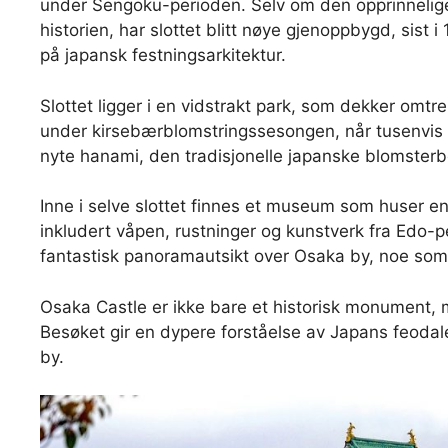
under Sengoku-perioden. Selv om den opprinnelige
historien, har slottet blitt nøye gjenoppbygd, sis
på japansk festningsarkitektur.
Slottet ligger i en vidstrakt park, som dekker omtr
under kirsebærblomstringssesongen, når tusenvis 
nyte hanami, den tradisjonelle japanske blomster
Inne i selve slottet finnes et museum som huser e
inkludert våpen, rustninger og kunstverk fra Edo-pe
fantastisk panoramautsikt over Osaka by, noe som gj
Osaka Castle er ikke bare et historisk monument, 
Besøket gir en dypere forståelse av Japans feodale hi
by.