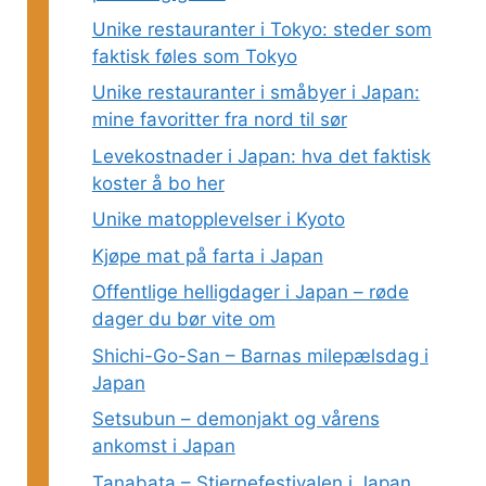
Unike restauranter i Tokyo: steder som
faktisk føles som Tokyo
Unike restauranter i småbyer i Japan:
mine favoritter fra nord til sør
Levekostnader i Japan: hva det faktisk
koster å bo her
Unike matopplevelser i Kyoto
Kjøpe mat på farta i Japan
Offentlige helligdager i Japan – røde
dager du bør vite om
Shichi-Go-San – Barnas milepælsdag i
Japan
Setsubun – demonjakt og vårens
ankomst i Japan
Tanabata – Stjernefestivalen i Japan