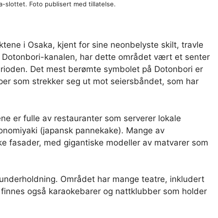
slottet. Foto publisert med tillatelse.
ktene i Osaka, kjent for sine neonbelyste skilt, travle
s Dotonbori-kanalen, har dette området vært et senter
erioden. Det mest berømte symbolet på Dotonbori er
øper som strekker seg ut mot seiersbåndet, som har
ne er fulle av restauranter som serverer lokale
okonomiyaki (japansk pannekake). Mange av
ke fasader, med gigantiske modeller av matvarer som
 underholdning. Området har mange teatre, inkludert
t finnes også karaokebarer og nattklubber som holder