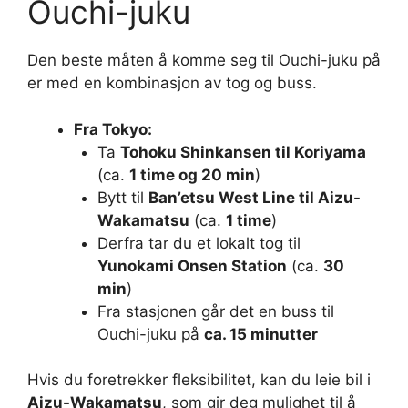
Ouchi-juku
Den beste måten å komme seg til Ouchi-juku på
er med en kombinasjon av tog og buss.
Fra Tokyo:
Ta
Tohoku Shinkansen til Koriyama
(ca.
1 time og 20 min
)
Bytt til
Ban’etsu West Line til Aizu-
Wakamatsu
(ca.
1 time
)
Derfra tar du et lokalt tog til
Yunokami Onsen Station
(ca.
30
min
)
Fra stasjonen går det en buss til
Ouchi-juku på
ca. 15 minutter
Hvis du foretrekker fleksibilitet, kan du leie bil i
Aizu-Wakamatsu
, som gir deg mulighet til å