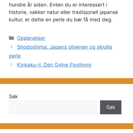
hundre år siden. Enten du er interessert i
historie, vakker natur eller tradisjonell japansk
kultur, er dette en perle du bør få med deg.
Kategorier
Opplevelser
Shodoshima: Japans olivenøy og skjulte
perle
Kinkaku-ji: Den Gylne Paviljong
Søk
Søk