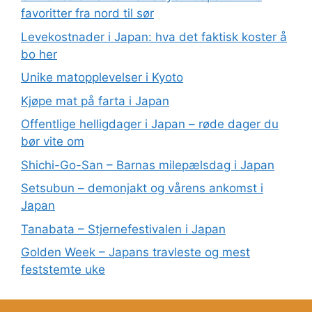
favoritter fra nord til sør
Levekostnader i Japan: hva det faktisk koster å
bo her
Unike matopplevelser i Kyoto
Kjøpe mat på farta i Japan
Offentlige helligdager i Japan – røde dager du
bør vite om
Shichi-Go-San – Barnas milepælsdag i Japan
Setsubun – demonjakt og vårens ankomst i
Japan
Tanabata – Stjernefestivalen i Japan
Golden Week – Japans travleste og mest
feststemte uke